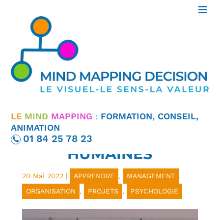
SOFT SKILLS,
IDENTIFIER (ET
VALORISER) LES
LE
MIND
MAPPING
:
FORMATION, CONSEIL,
ANIMATION
COMPÉTENCES
01 84 25 78 23
HUMAINES
20 Mai 2022
|
APPRENDRE
,
MANAGEMENT
,
ORGANISATION
,
PROJETS
,
PSYCHOLOGIE