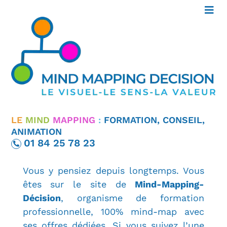
FORMATION MIND MAPPING
LE
MIND
MAPPING
:
FORMATION, CONSEIL,
La Formation Mind Mapping –
ANIMATION
Carte Mentale Unique
01 84 25 78 23
Vous y pensiez depuis longtemps. Vous
êtes sur le site de
Mind-Mapping-
Décision
, organisme de formation
professionnelle, 100% mind-map avec
ses offres dédiées. Si vous suivez l’une