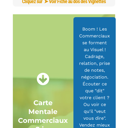
Cliquez sur
➤ Voir Fiche au dos des Vignettes
Boom ! Les
Commerciaux
se forment
au Visuel !
Cadrage,
relation, prise
de notes,
négociation.
Écouter ce
que "dit"
votre client ?
Carte
Ou voir ce
Mentale
qu'il "veut
vous dire".
Commerciaux
Vendez mieux