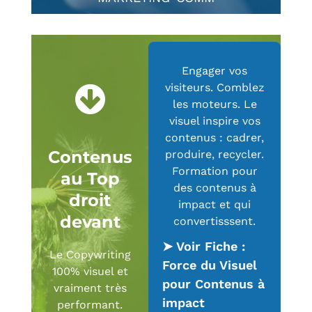
Engager vos
visiteurs. Comblez
les moteurs. Le
visuel inspire vos
contenus : cadrer,
Contenus
produire, recycler.
Formation pour
au Top
des contenus à
droit
impact et qui
devant
convertisssent.
➤ Voir Fiche :
Le Copywriting
Force du Visuel
100% visuel et
pour Contenus à
vraiment très
impact
performant.