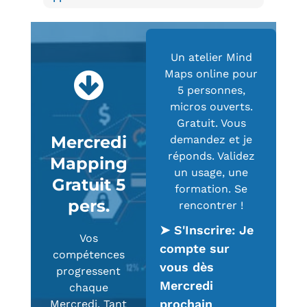
Un atelier Mind
Maps online pour
5 personnes,
micros ouverts.
Gratuit. Vous
Mercredi
demandez et je
réponds. Validez
Mapping
un usage, une
Gratuit 5
formation. Se
pers.
rencontrer !
➤ S'Inscrire: Je
Vos
compte sur
compétences
vous dès
progressent
Mercredi
chaque
prochain
Mercredi. Tant