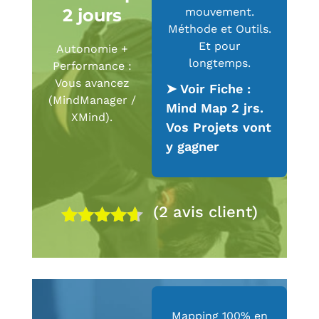
2 jours
mouvement.
Méthode et Outils.
Et pour
Autonomie +
longtemps.
Performance :
Vous avancez
➤ Voir Fiche :
(MindManager /
Mind Map 2 jrs.
XMind).
Vos Projets vont
y gagner
(
2
avis client)
Noté
4.50
sur 5
basé sur
notations
client
Mapping 100% en