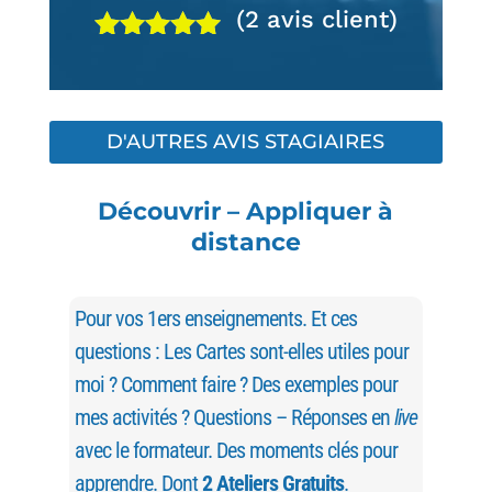
(
2
avis client)
Noté
5.00
sur 5
basé sur
notations
D'AUTRES AVIS STAGIAIRES
client
Découvrir – Appliquer à
distance
Pour vos 1ers enseignements. Et ces
questions : Les Cartes sont-elles utiles pour
moi ? Comment faire ? Des exemples pour
mes activités ? Questions – Réponses en
live
avec le formateur. Des moments clés pour
apprendre. Dont
2 Ateliers Gratuits
.