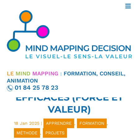
PRISE DE NOTES
CARTE MENTALE :
SECRETS DES
LE
MIND
MAPPING
:
FORMATION, CONSEIL,
ANIMATION
MANAGERS
01 84 25 78 23
EFFICACES (FORCE ET
VALEUR)
18 Jan 2025
|
APPRENDRE
,
FORMATION
,
MÉTHODE
,
PROJETS