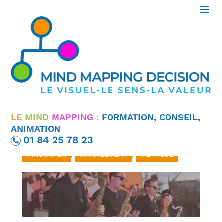
MANAGEMENT
CRÉATIF ET VISUEL
POUR L’INNOVATION
LE
MIND
MAPPING
:
FORMATION, CONSEIL,
ANIMATION
01 84 25 78 23
13 Mar 2026
|
APPRENDRE
,
FORMATION
,
INNOVATION
,
MANAGEMENT
,
MÉTHODE