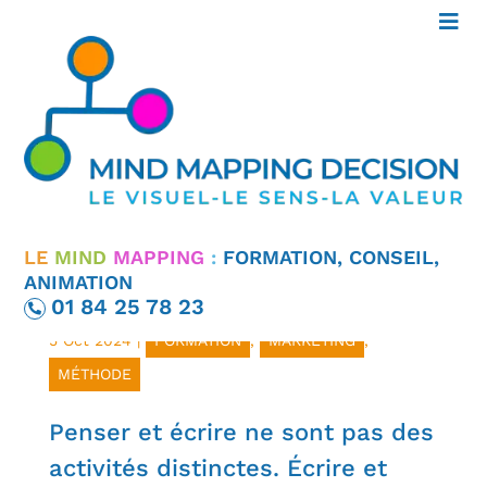
LE
MIND
MAPPING
:
FORMATION, CONSEIL,
ANIMATION
Copywriting SEO 2025 : Exemple Réussi en
01 84 25 78 23
Carte Mentale
5 Oct 2024
|
FORMATION
,
MARKETING
,
MÉTHODE
Penser et écrire ne sont pas des
activités distinctes. Écrire et