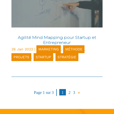
Agilité Mind Mapping pour Startup et
Entrepreneur
26 Jan 2022
|
MARKETING
,
MÉTHODE
,
PROJETS
,
STARTUP
,
STRATÉGIE
»
Page 1 sur 3
1
2
3