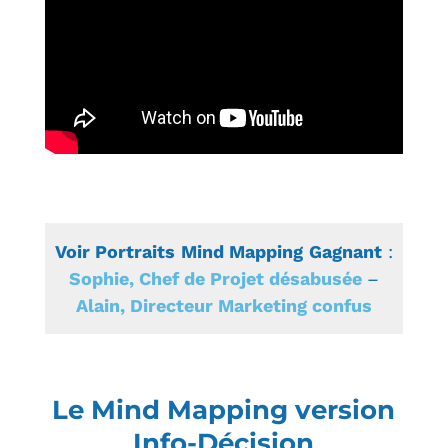
Voir
Portraits
Mind Mapping
Gagnant
:
Sophie, Chef de Projet désabusée
–
Alain, Directeur Marketing confus
Le Mind Mapping version
Info-Décision