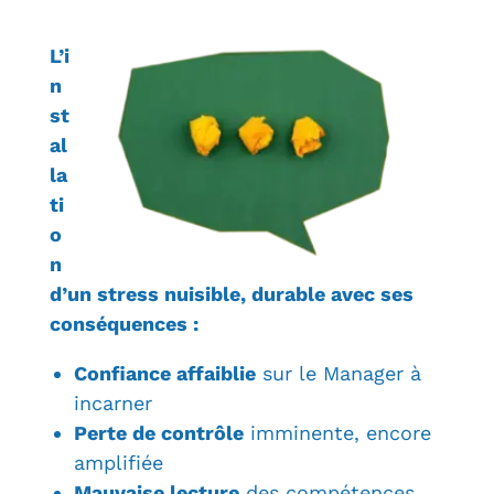
L’i
n
st
al
la
ti
o
n
d’un stress nuisible, durable avec ses
conséquences :
Confiance affaiblie
sur le Manager à
incarner
Perte de contrôle
imminente, encore
amplifiée
Mauvaise lecture
des compétences