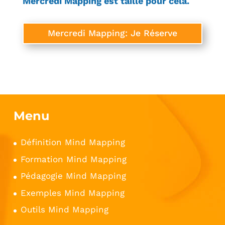
Mercredi Mapping est taillé pour cela.
Mercredi Mapping: Je Réserve
Menu
Définition Mind Mapping
Formation Mind Mapping
Pédagogie Mind Mapping
Exemples Mind Mapping
Outils Mind Mapping