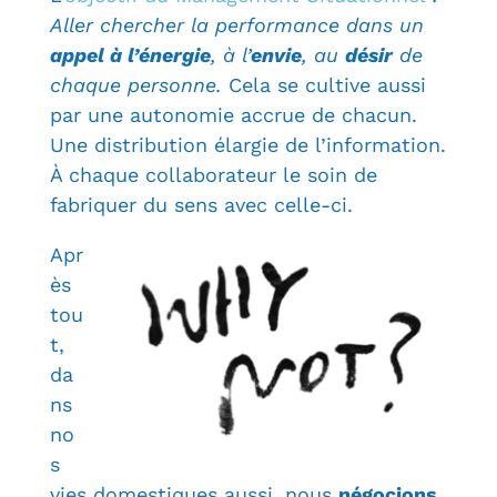
A
ller chercher la performance dans un
appel à l’énergie
, à l’
envie
, au
désir
de
chaque personne.
Cela se cultive aussi
par une autonomie accrue de chacun.
Une distribution élargie de l’information.
À chaque collaborateur le soin de
fabriquer du sens avec celle-ci.
Apr
ès
tou
t,
da
ns
no
s
vies domestiques aussi, nous
négocions