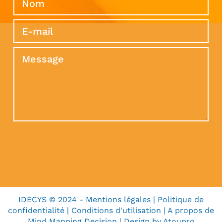
IDECYS © 2024 -
Mentions légales
|
Politique de
confidentialité
|
Conditions d'utilisation
|
A propos de
Mind Mapping Decision
| Design by
Atoupro