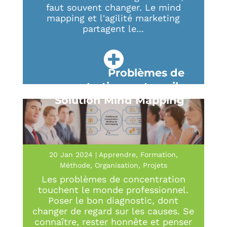
faut souvent changer. Le mind
mapping et l'agilité marketing
partagent le...
Problèmes de
concentration au travail :
Solution Mind Mapping
20 Jan 2024
|
Apprendre
,
Formation
,
Méthode
,
Organisation
,
Projets
Les problèmes de concentration
touchent le monde professionnel.
Poser le bon diagnostic, dont
changer de regard sur les causes. Se
connaître, rester honnête et penser