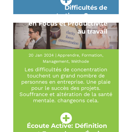
Difficultés de
concentration : Gagner
en Focus et Productivité
au travail
20 Jan 2024
|
Apprendre
,
Formation
,
Management
,
Méthode
Les difficultés de concentration
touchent un grand nombre de
personnes en entreprise. Une plaie
pour le succès des projets.
Souffrance et altération de la santé
mentale. changeons cela.
Écoute Active: Définition